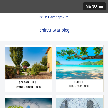
MENU
Be Do Have happy life
Ichiryu Star blog