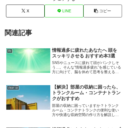
X
LINE
コピー
関連記事
情報過多に疲れたあなたへ 頭を
life
スッキリさせる おすすめ本3選
SNSやニュースに疲れて頭がパンクしそ
う…。そんな“情報過多疲れ”を感じている
方に向けて、脳を休めて思考を整えるお
すすめ本を3冊紹介します。読み終えるこ
ろには、頭の中がスッキリしているはず
です。
【解決】部屋の収納に困ったら、
clean up
トランクルーム・コンテナトラン
クがおすすめ
部屋の収納に困っていますか？トランク
ルーム・コンテナトランクの便利な使い
方や快適な収納空間の作り方を解説しま
す。趣味の道具やバイクの保管にも最適
です。大型荷物の保管や引っ越し時の一