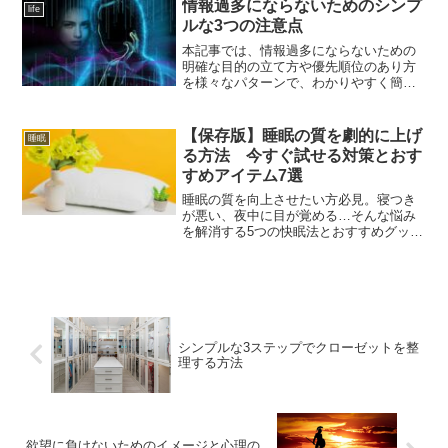
時保管も対応。収納問題を解決したい方
情報過多にならないためのシンプ
life
は必見です。
ルな3つの注意点
本記事では、情報過多にならないための
明確な目的の立て方や優先順位のあり方
を様々なパターンで、わかりやすく簡単
に説明をしております 。情報収集と時間
の関係などもシンプルな解説をしていま
す。ぜひ情報過多に悩んでいる人は、参
【保存版】睡眠の質を劇的に上げ
睡眠
考にしてみてください！
る方法 今すぐ試せる対策とおす
すめアイテム7選
睡眠の質を向上させたい方必見。寝つき
が悪い、夜中に目が覚める…そんな悩み
を解消する5つの快眠法とおすすめグッズ
を紹介。
シンプルな3ステップでクローゼットを整
理する方法
欲望に負けないためのイメージと心理の