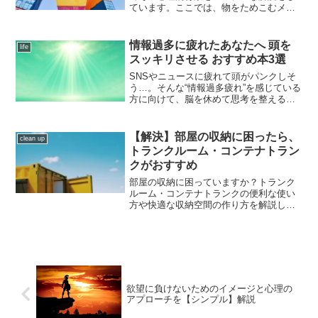
ています。ここでは、物をためこむメリ
ットとデメリットの理由など注意点や改
善点、やめるコツなどについてまとめて
います。簡単に説明しているので、ぜひ
情報過多に疲れたあなたへ 頭を
life
参考にしてみてください。
スッキリさせる おすすめ本3選
SNSやニュースに疲れて頭がパンクしそ
う…。そんな“情報過多疲れ”を感じている
方に向けて、脳を休めて思考を整えるお
すすめ本を3冊紹介します。読み終えるこ
ろには、頭の中がスッキリしているはず
です。
【解決】部屋の収納に困ったら、
clean up
トランクルーム・コンテナトラン
クがおすすめ
部屋の収納に困っていますか？トランク
ルーム・コンテナトランクの便利な使い
方や快適な収納空間の作り方を解説しま
す。趣味の道具やバイクの保管にも最適
です。大型荷物の保管や引っ越し時の一
時保管も対応。収納問題を解決したい方
は必見です。
欲望に負けないためのイメージと心理の
アプローチを【シンプル】解説