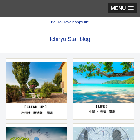
MENU
Be Do Have happy life
Ichiryu Star blog