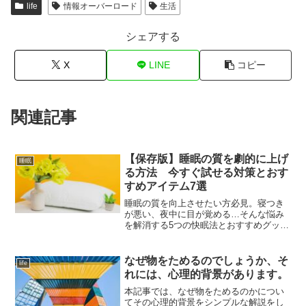
life
情報オーバーロード
生活
シェアする
X
LINE
コピー
関連記事
【保存版】睡眠の質を劇的に上げ
睡眠
る方法 今すぐ試せる対策とおす
すめアイテム7選
睡眠の質を向上させたい方必見。寝つき
が悪い、夜中に目が覚める…そんな悩み
を解消する5つの快眠法とおすすめグッズ
を紹介。
なぜ物をためるのでしょうか、そ
life
れには、心理的背景があります。
本記事では、なぜ物をためるのかについ
てその心理的背景をシンプルな解説をし